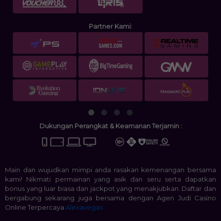
Partner Kami:
Dukungan Perangkat & Keamanan Terjamin :
Main dan wujudkan mimpi anda rasakan kemenangan bersama
kami! Nikmati permainan yang asik dan seru serta dapatkan
bonus yang luar biasa dan jackpot yang menakjubkan. Daftar dan
bergabung sekarang juga bersama dengan Agen Judi Casino
Online Terpercaya
Alexavegas