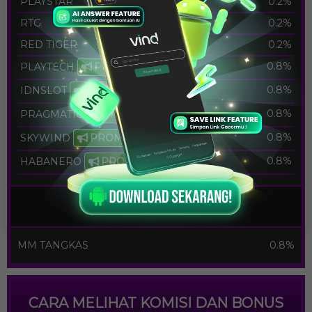
PLAYSTAR
0.2%
RTG
0.2%
RED TIGER
0.2%
0.8%
PLAYTECH
PROMO
0.8%
IDNSLOT
PROMO
0.8%
PRAGMATIC
PROMO
0.8%
SKYWIND
PROMO
0.8%
HABANERO
PROMO
MM TANGKAS
MM TANGKAS
0.8%
CARA MELIHAT KOMISI DAN BONUS