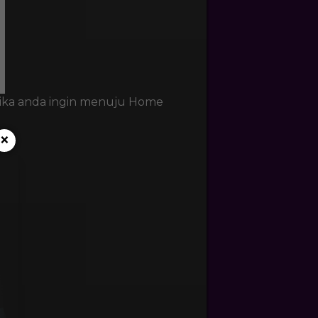
jika anda ingin menuju Home
×