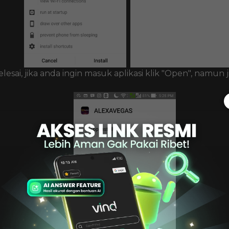
esai, jika anda ingin masuk aplikasi klik "
Open
", namun 