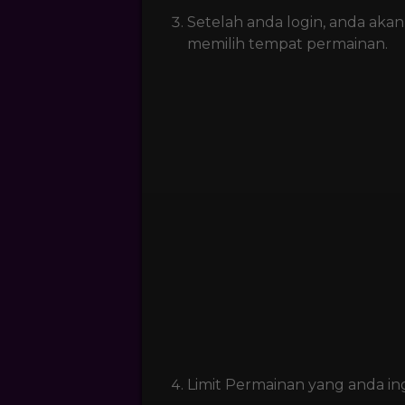
Setelah anda login, anda akan
memilih tempat permainan.
Limit Permainan yang anda in