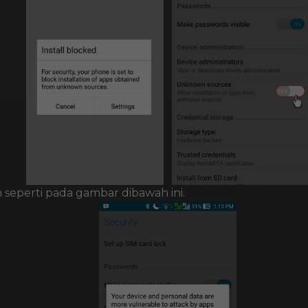
n seperti pada gambar dibawah ini.